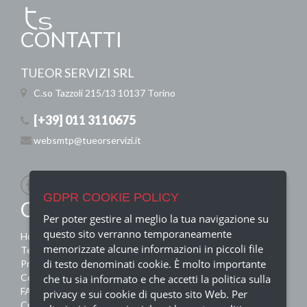
CONTATTI
TUEOR SERVIZI SRL
C.so Tazzoli 215/13
10137 Torino
[+39] 011 3110675
websmtp@tueorservizi.it
GDPR COOKIE POLICY
QUICK MENU
Per poter gestire al meglio la tua navigazione su
questo sito verranno temporaneamente
Home
memorizzate alcune informazioni in piccoli file
Termini e condizioni
di testo denominati cookie. È molto importante
Privacy Policy
Contatti
che tu sia informato e che accetti la politica sulla
FAQ
privacy e sui cookie di questo sito Web. Per
Crediti