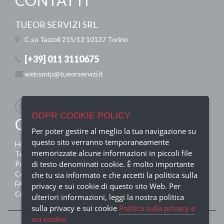
CONTATTI
TUEOR SERVIZI SRL
C.so Tazzoli 215/13
10137 Torino
[+39] 011 3110675
websmtp@tueorservizi.it
GDPR COOKIE POLICY
QUICK MENU
Per poter gestire al meglio la tua navigazione su
questo sito verranno temporaneamente
Home
memorizzate alcune informazioni in piccoli file
Termini e condizioni
di testo denominati cookie. È molto importante
Privacy Policy
Contatti
che tu sia informato e che accetti la politica sulla
FAQ
privacy e sui cookie di questo sito Web. Per
Crediti
ulteriori informazioni, leggi la nostra politica
sulla privacy e sui cookie
Politica sulla privacy e
sui cookie