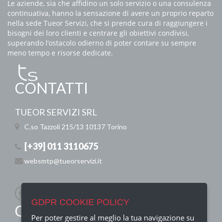
Le aziende, sia che affidino un solo servizio o una consulenza
continuativa, hanno la sensazione di avere un proprio reparto
nella sede Tueor Servizi, che si prende cura di raggiungere i
bisogni dei loro clienti e centrare gli obiettivi condivisi,
superando l’ostacolo odierno di poter contare su sempre
meno tempo e risorse dedicate.
CONTATTI
TUEOR SERVIZI SRL
C.so Tazzoli 215/13
10137 Torino
[+39] 011 3110675
websmtp@tueorservizi.it
GDPR COOKIE POLICY
QUICK MENU
Per poter gestire al meglio la tua navigazione su