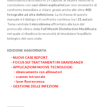
odontoiatrico articolato in 29 capitoli: le sezioni teoriche si
concludono con
casi clinici esplicativi
per uno strumento di
confronto immediato e chiaro, grazie anche alle oltre
400
fotografie ad alta definizione
. La ricchezza di questo
manuale è il dialogo e il confronto continuo tra i
21 autori
.
Tema centrale il
microbioma
affrontato alla luce del
protocollo clinico della
Full Month Disinfection Modificata
nel quale si ribadisce la necessità di rimodulare l’equilibrio
biologico del cavo orale.
EDIZIONE AGGIORNATA
- NUOVI CASE REPORT
- FOCUS SUI TRATTAMENTI IN GRAVIDANZA
- APPLICAZIONI NUOVE TECNOLOGIE:
- sbiancamento con allineatori
- scanner intraorale
- laser fluorescenza
- GESTIONE DELLE INFEZIONI
____________