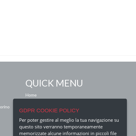
QUICK MENU
Home
Termini e condizioni
orino
Privacy Policy
GDPR COOKIE POLICY
Contatti
FAQ
Per poter gestire al meglio la tua navigazione su
Crediti
questo sito verranno temporaneamente
memorizzate alcune informazioni in piccoli file