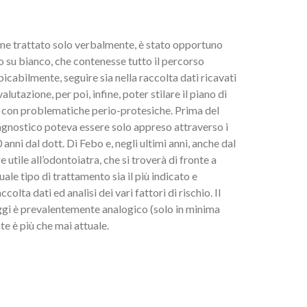
ene trattato solo verbalmente, è stato opportuno
o su bianco, che contenesse tutto il percorso
icabilmente, seguire sia nella raccolta dati ricavati
alutazione, per poi, infine, poter stilare il piano di
 con problematiche perio-protesiche. Prima del
diagnostico poteva essere solo appreso attraverso i
 anni dal dott. Di Febo e, negli ultimi anni, anche dal
ere utile all’odontoiatra, che si troverà di fronte a
ale tipo di trattamento sia il più indicato e
olta dati ed analisi dei vari fattori di rischio. Il
ggi è prevalentemente analogico (solo in minima
nte è più che mai attuale.