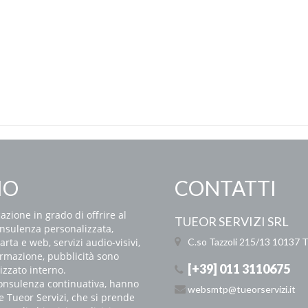
IO
CONTATTI
zione in grado di offrire al
TUEOR SERVIZI SRL
onsulenza personalizzata,
carta e web, servizi audio-visivi,
C.so Tazzoli 215/13
10137 T
formazione, pubblicità sono
[+39] 011 3110675
izzato interno.
 consulenza continuativa, hanno
websmtp@tueorservizi.it
e Tueor Servizi, che si prende